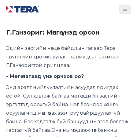
Tera Group
Г.Ганзориг: Мөнгө үнэд орсон
Эдийн засгийн нөхцөл байдлын талаар Тера
группийн хөрөнгө оруулалт хариуцсан захирал
Г.Ганзоригтой ярилцлаа.
- Мөнгө яагаад үнэ орчхов оо?
Энд эрэлт нийлүүлэлтийн асуудал яригдах
ёстой. Сул хэвтэж байгаа мөнгө эдийн засгийн
эргэлтэд орохгүй байна. Нэг ёсондоо хөрөнгө
оруулагчид мөнгөө зах зээл рүү байршуулахгүй
байна. Бас хадгалж буй банкууд нь зээл болгож
гаргахгүй байгаа. Энэ нь мэдээж төв банкны