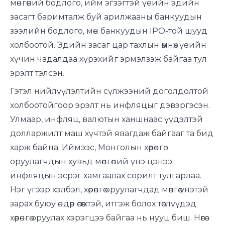
мөнгөний бодлого, ийм эгзэгтэй үеийн эдийн
засагт баримталж буй арилжааны банкуудын
зээлийн бодлого, мөн банкуудын IPO-той шууд
холбоотой. Эдийн засаг цар тахлын өмнөх үеийн
хүчин чадалдаа хүрэхийг эрмэлзэж байгаа тул
эрэлт тэлсэн.
Гэтэл нийлүүлэлтийн сүлжээний доголдолтой
холбоотойгоор эрэлт нь инфляцыг дэвэргэсэн.
Улмаар, инфляц, валютын ханшнаас үүдэлтэй
долларжилт маш хүчтэй явагдаж байгааг та бид
харж байна. Иймээс, Монголын хөрөнгө
оруулагчдын хувьд мөнгөний үнэ цэнээ
инфляцын эсрэг хамгаалах сорилт тулгарлаа.
Нэг үгээр хэлбэл, хөрөнгө оруулагчдад мөнгөө үнэтэй
зарах буюу өндөр өгөөжтэй, итгэж болох төслүүдэд
хөрөнгө оруулах хэрэгцээ байгаа нь нууц биш. Нөгөө