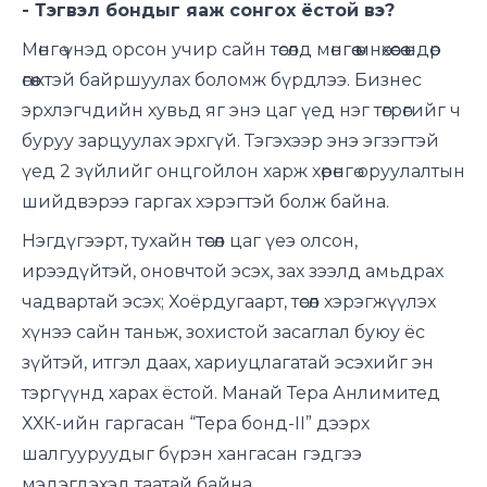
- Тэгвэл бондыг яаж сонгох ёстой вэ?
Мөнгө үнэд орсон учир сайн төсөлд мөнгөө өмнөхөөсөө өндөр
өгөөжтэй байршуулах боломж бүрдлээ. Бизнес
эрхлэгчдийн хувьд яг энэ цаг үед нэг төгрөгийг ч
буруу зарцуулах эрхгүй. Тэгэхээр энэ эгзэгтэй
үед 2 зүйлийг онцгойлон харж хөрөнгө оруулалтын
шийдвэрээ гаргах хэрэгтэй болж байна.
Нэгдүгээрт, тухайн төсөл цаг үеэ олсон,
ирээдүйтэй, оновчтой эсэх, зах зээлд амьдрах
чадвартай эсэх; Хоёрдугаарт, төсөл хэрэгжүүлэх
хүнээ сайн таньж, зохистой засаглал буюу ёс
зүйтэй, итгэл даах, хариуцлагатай эсэхийг эн
тэргүүнд харах ёстой. Манай Тера Анлимитед
ХХК-ийн гаргасан “Тера бонд-II” дээрх
шалгууруудыг бүрэн хангасан гэдгээ
мэдэгдэхэд таатай байна.