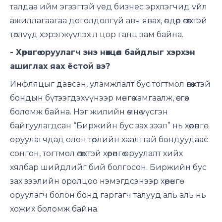
талдаа ийм эгзэгтэй үед бизнес эрхлэгчид үйл
ажиллагаагаа доголдолгүй авч явах, өндөр өгөөжтэй
төслүүд хэрэгжүүлэх л цор ганц зам байна.
- Хөрөнгө оруулагч энэ нөхцөл байдлыг хэрхэн
ашиглах яах ёстой вэ?
Инфляцыг давсан, уламжлалт бус тогтмол өгөөжтэй
бондын бүтээгдэхүүнээр мөнгөө хамгаалж, өсгөх
боломж байна. Нэг жилийн өмнө үүсгэн
байгуулагдсан “Биржийн бус зах зээл” нь хөрөнгө
оруулагчдад олон төрлийн хаалттай бондуудаас
сонгон, тогтмол өгөөжтэй хөрөнгө оруулалт хийх
хялбар шийдлийг бий болгосон. Биржийн бус
зах зээлийн оролцоо нэмэгдсэнээр хөрөнгө
оруулагч болон бонд гаргагч талууд аль аль нь
хожих боломж байна.